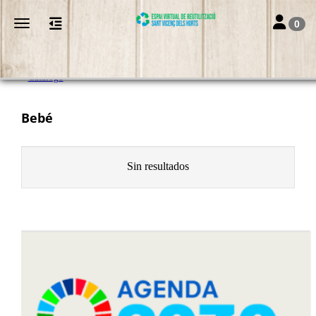
Toggle nav
Toggle navigation
0
Catálogo
Bebé
Sin resultados