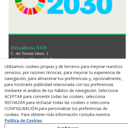
Deixalleria SVH
C. del Torrent Isbert, 1
08620
Sant Vicenç dels Horts
Teléfono:
93 676 99 76
Utilizamos cookies propias y de terceros para mejorar nuestros
santvicenc@deixalleries.cat
servicios, por razones técnicas, para mejorar tu experiencia de
navegación, para almacenar tus preferencias y, opcionalmente,
para mostrarte publicidad relacionada con tus preferencias
INFO WEB
mediante el análisis de tus hábitos de navegación. Selecciona
Aviso Legal
ACEPTAR para consentir todas las cookies, selecciona
RECHAZAR para rechazar todas las cookies o selecciona
Política de Privacidad
CONFIGURACIÓN para personalizar tus preferencias de
Política de Cookies
cookies. Para obtener más información consulta nuestra:
Condiciones de reserva
Política de Cookies