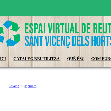
ICI
CATÀLEG REUTILITZA
QUÈ ÉS?
COM FUN
Catàleg
Joguines