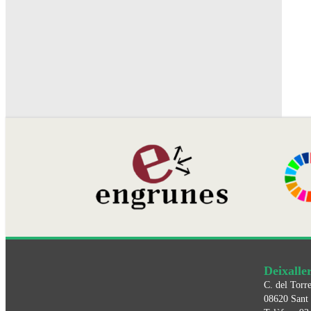
Deixalle
C. del Torre
08620
Sant 