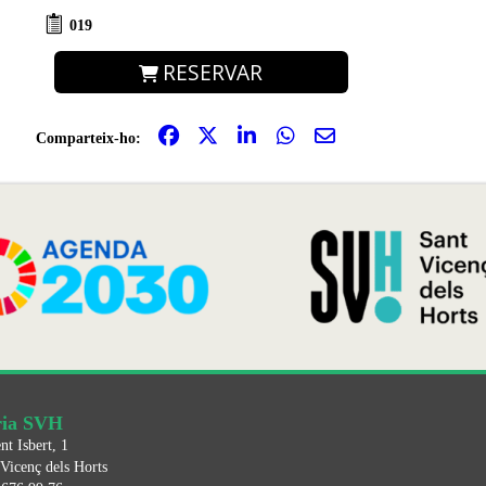
019
RESERVAR
Comparteix-ho:
ria SVH
nt Isbert, 1
Vicenç dels Horts