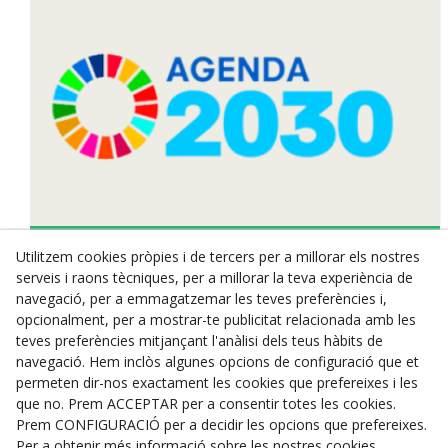
Utilitzem cookies pròpies i de tercers per a millorar els nostres
Deixalleria SVH
serveis i raons tècniques, per a millorar la teva experiència de
C. del Torrent Isbert, 1
navegació, per a emmagatzemar les teves preferències i,
08620
Sant Vicenç dels Horts
opcionalment, per a mostrar-te publicitat relacionada amb les
Telèfon:
93 676 99 76
teves preferències mitjançant l'anàlisi dels teus hàbits de
santvicenc@deixalleries.cat
navegació. Hem inclòs algunes opcions de configuració que et
permeten dir-nos exactament les cookies que prefereixes i les
Avís Legal
que no. Prem ACCEPTAR per a consentir totes les cookies.
Prem CONFIGURACIÓ per a decidir les opcions que prefereixes.
Política de Privacitat
Per a obtenir més informació sobre les nostres cookies